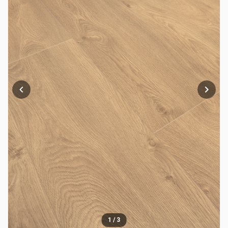
1
/
3