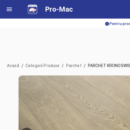
Pro-Mac
Pentru prod
/
/
/
Acasă
Categorii Produse
Parchet
PARCHET KRONOSWIS