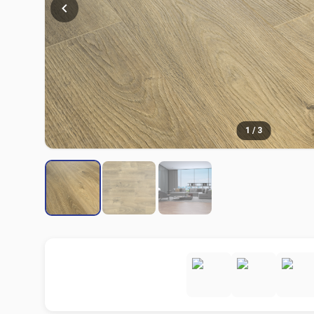
1
/
3