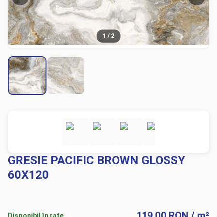
1
/
2
GRESIE PACIFIC BROWN GLOSSY
60X120
119.00
RON
/ m²
Disponibil în rate