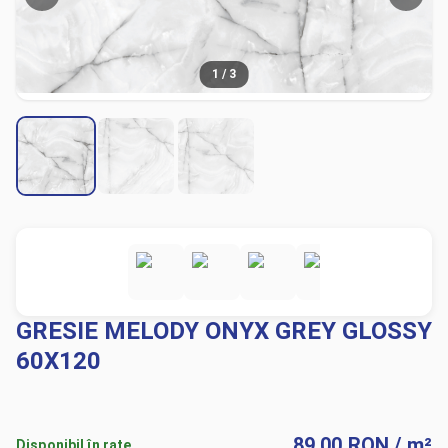
1
/
3
GRESIE MELODY ONYX GREY GLOSSY
60X120
89.00
RON
/ m²
Disponibil în rate